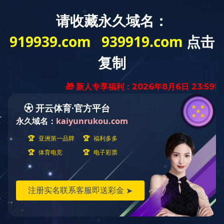
名称
时间
价格
首页
HTH官方入口HTH.COM
关于我们
客户案例
企业文化
资料下载
BHX02-X轴电机-8
BHY14-Y轴电机-165
联系我们